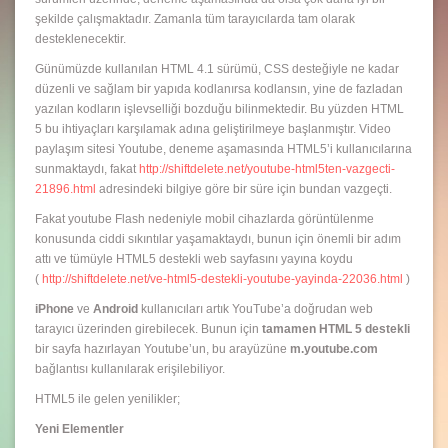
şekilde çalışmaktadır. Zamanla tüm tarayıcılarda tam olarak
desteklenecektir.
Günümüzde kullanılan HTML 4.1 sürümü, CSS desteğiyle ne kadar
düzenli ve sağlam bir yapıda kodlanırsa kodlansın, yine de fazladan
yazılan kodların işlevselliği bozduğu bilinmektedir. Bu yüzden HTML
5 bu ihtiyaçları karşılamak adına geliştirilmeye başlanmıştır. Video
paylaşım sitesi Youtube, deneme aşamasında HTML5’i kullanıcılarına
sunmaktaydı, fakat
http://shiftdelete.net/youtube-html5ten-vazgecti-
21896.html
adresindeki bilgiye göre bir süre için bundan vazgeçti.
Fakat youtube Flash nedeniyle mobil cihazlarda görüntülenme
konusunda ciddi sıkıntılar yaşamaktaydı, bunun için önemli bir adım
attı ve tümüyle HTML5 destekli web sayfasını yayına koydu
(
http://shiftdelete.net/ve-html5-destekli-youtube-yayinda-22036.html
)
iPhone
ve
Android
kullanıcıları artık YouTube’a doğrudan web
tarayıcı üzerinden girebilecek. Bunun için
tamamen HTML 5 destekli
bir sayfa hazırlayan Youtube’un, bu arayüzüne
m.youtube.com
bağlantısı kullanılarak erişilebiliyor.
HTML5 ile gelen yenilikler;
Yeni Elementler