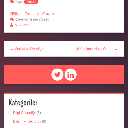
Tags:
html5
Bilişim - Teknoloji
Yazılım
Comments are closed
Ali Yücer
← Merhaba Silverlight
İyi Yazılımcı Nasıl Olunur →
Kategoriler
Bilgi Güvenliği
(5)
Bilişim – Teknoloji
(8)