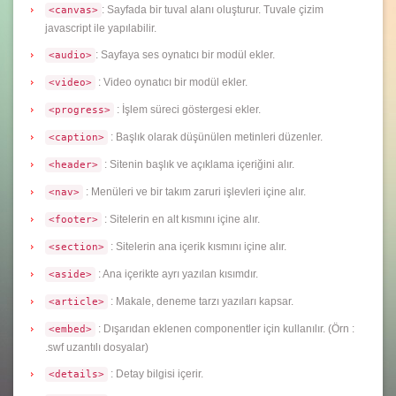
: Sayfada bir tuval alanı oluşturur. Tuvale çizim
<canvas>
javascript ile yapılabilir.
: Sayfaya ses oynatıcı bir modül ekler.
<audio>
: Video oynatıcı bir modül ekler.
<video>
: İşlem süreci göstergesi ekler.
<progress>
: Başlık olarak düşünülen metinleri düzenler.
<caption>
: Sitenin başlık ve açıklama içeriğini alır.
<header>
: Menüleri ve bir takım zaruri işlevleri içine alır.
<nav>
: Sitelerin en alt kısmını içine alır.
<footer>
: Sitelerin ana içerik kısmını içine alır.
<section>
: Ana içerikte ayrı yazılan kısımdır.
<aside>
: Makale, deneme tarzı yazıları kapsar.
<article>
: Dışarıdan eklenen componentler için kullanılır. (Örn :
<embed>
.swf uzantılı dosyalar)
: Detay bilgisi içerir.
<details>