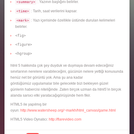
: Yazının başlığını belirler.
<summary>
: Tarih, saat verilerini kapsar.
<time>
: Yazı içerisinde özellikle üstünde durulan kelimeleri
<mark>
belirler.
<fig>
<figure>
<hgroup>
html 5 hakkında çok şey duyduk ve duymaya devam edeceğiniz
sınırlarının nerelere varabileceğini, gücünün nelere yettiği konusunda
henüz net bir görüntü yok. Ama şu ana kadar
gördüğümüz uygulamalar bile gelecekte bizi bekleyen güzel
günlerin habercisi niteliğinde. Zaten birçok uzman da html5’in birçok
alanda sarsıcı etki yaratacağıgörüşünde hem fikir.
HTML5 ile yapılmış bir
oyun:
http://www.watersheep.org/~markh/html_canvas/game.html
HTML5 Video Oynatıcı:
http://flarevideo.com