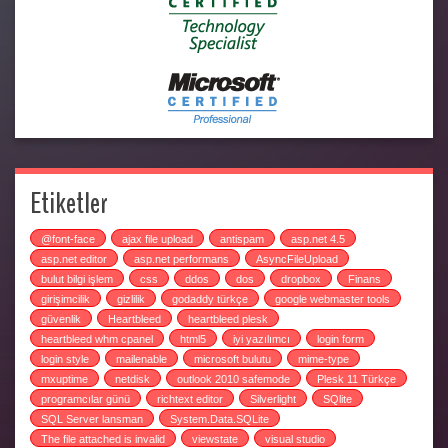
Etiketler
@font-face
ajax file upload
antispam
asp.net 4.5
asp.net editor
asp.net performans
AsyncFileUpload
bulut bilgi işlem
css
ddos
dos
dropbox
Finans
girişimcilik
gizlilik
godaddy türkçe
google webmaster tools
güvenlik
Heartbleed
heartbleed plesk
heartbleed whm cpanel
html5
iyi yazılımcı
login form
login style
mailenable
microsoft bulutu
mime-type
mxuptime
netdisk
outlook 2010 safemode
Plesk 11 Türkçe
programcılar günü
richtext editor
Silverlight
SQlite
SQL Server lansman
System.Data.SQLite
The file attached is invalid
viewstate
visual studio